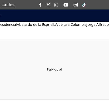
Cartelera
s
esidencial
Abelardo de la Espriella
Vuelta a Colombia
Jorge Alfredo