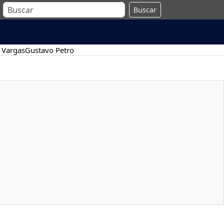
Buscar
 Vargas
Gustavo Petro