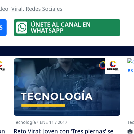
deo
,
Viral
,
Redes Sociales
ÚNETE AL CANAL EN
S
WHATSAPP
Tecnología • ENE 11 / 2017
Tec
un
Reto Viral: Joven con ‘Tres piernas’ se