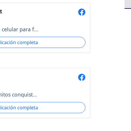
t
elular para f...
licación completa
itos conquist...
licación completa