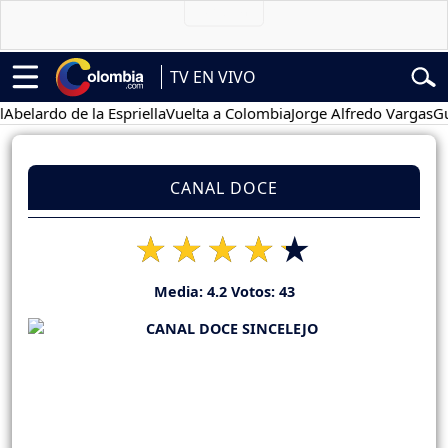
TV EN VIVO
ardo de la Espriella
Vuelta a Colombia
Jorge Alfredo Vargas
Gustav
CANAL DOCE
Media:
4.2
Votos:
43