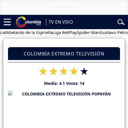
TV EN VIVO
l
Abelardo de la Espriella
Liga BetPlay
Spider-Man
Gustavo Petro
COLOMBIA EXTREMO TELEVISIÓN
Media:
4.1
Votos:
14