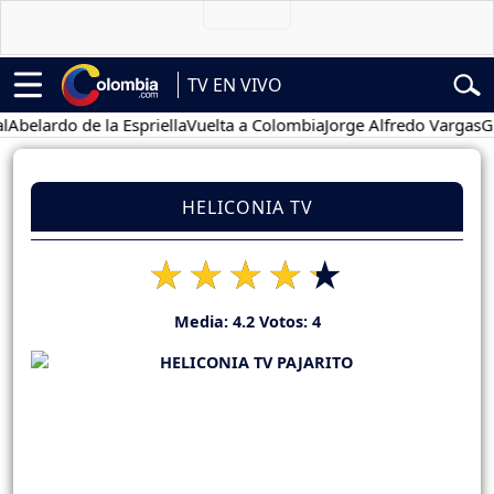
TV EN VIVO
lardo de la Espriella
Vuelta a Colombia
Jorge Alfredo Vargas
Gusta
HELICONIA TV
Media:
4.2
Votos:
4