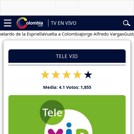
TV EN VIVO
 de la Espriella
Vuelta a Colombia
Jorge Alfredo Vargas
Gustavo P
TELE VID
Media:
4.1
Votos:
1,855