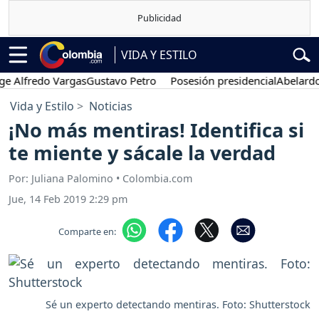
VIDA Y ESTILO
redo Vargas
Gustavo Petro
Posesión presidencial
Abelardo de la 
Vida y Estilo
Noticias
¡No más mentiras! Identifica si
te miente y sácale la verdad
Por: Juliana Palomino • Colombia.com
Jue, 14 Feb 2019 2:29 pm
Comparte en:
Sé un experto detectando mentiras. Foto: Shutterstock