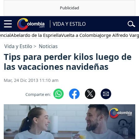
VIDA Y ESTILO
l
Abelardo de la Espriella
Vuelta a Colombia
Jorge Alfredo Vargas
Gu
Vida y Estilo
Noticias
Tips para perder kilos luego de
las vacaciones navideñas
Mar, 24 Dic 2013 11:10 am
Comparte en: