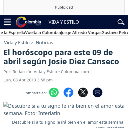
VIDA Y ESTILO
spriella
Vuelta a Colombia
Jorge Alfredo Vargas
Gustavo Petro
P
Vida y Estilo
Noticias
El horóscopo para este 09 de
abril según Josie Diez Canseco
Por: Redacción Vida y Estilo • Colombia.com
Lun, 08 Abr 2019 3:56 pm
Comparte en:
Descubre si a tu signo le irá bien en el amor esta semana.