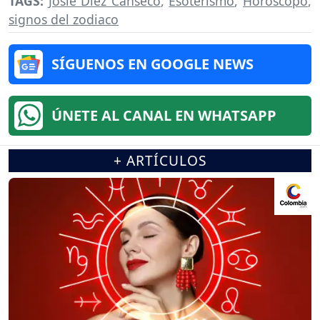
TAGS:
Josie Diez Canseco
,
Esoterismo
,
Horóscopo
,
signos del zodiaco
SÍGUENOS EN GOOGLE NEWS
ÚNETE AL CANAL EN WHATSAPP
+ ARTÍCULOS