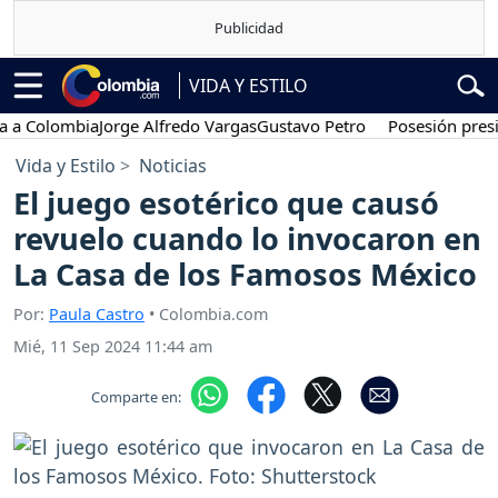
VIDA Y ESTILO
olombia
Jorge Alfredo Vargas
Gustavo Petro
Posesión presidenci
Vida y Estilo
Noticias
El juego esotérico que causó
revuelo cuando lo invocaron en
La Casa de los Famosos México
Por:
Paula Castro
• Colombia.com
Mié, 11 Sep 2024 11:44 am
Comparte en: