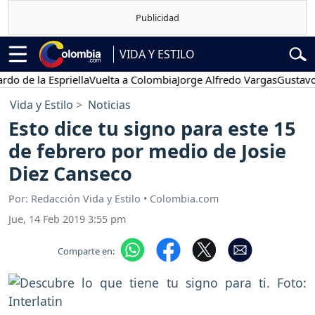
VIDA Y ESTILO
 la Espriella
Vuelta a Colombia
Jorge Alfredo Vargas
Gustavo Petr
Vida y Estilo
Noticias
Esto dice tu signo para este 15
de febrero por medio de Josie
Diez Canseco
Por: Redacción Vida y Estilo • Colombia.com
Jue, 14 Feb 2019 3:55 pm
Comparte en: