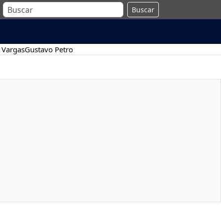
Buscar
 Vargas
Gustavo Petro