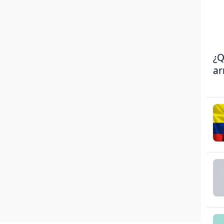
¿Q
ar