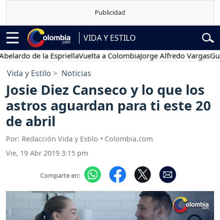
VIDA Y ESTILO
do de la Espriella
Vuelta a Colombia
Jorge Alfredo Vargas
Gustavo 
Vida y Estilo
Noticias
Josie Diez Canseco y lo que los
astros aguardan para ti este 20
de abril
Por: Redacción Vida y Estilo • Colombia.com
Vie, 19 Abr 2019 3:15 pm
Comparte en: