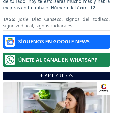
de tu lado, hoy te esforzarás mucho más y habrá
mejoras en tu trabajo. Número del éxito, 12.
TAGS:
Josie Diez Canseco
,
signos del zodiaco
,
signo zodiacal
,
signos zodiacales
SÍGUENOS EN GOOGLE NEWS
ÚNETE AL CANAL EN WHATSAPP
+ ARTÍCULOS