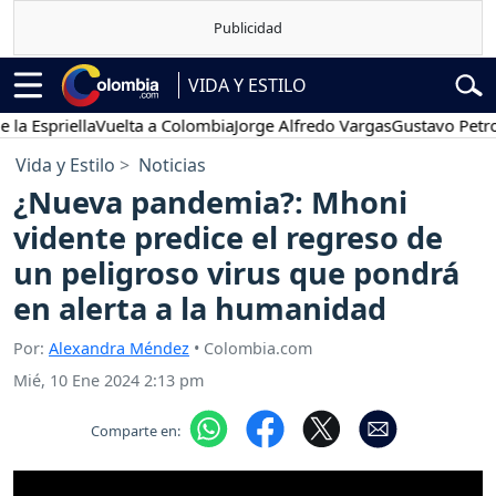
VIDA Y ESTILO
riella
Vuelta a Colombia
Jorge Alfredo Vargas
Gustavo Petro
Pos
Vida y Estilo
Noticias
¿Nueva pandemia?: Mhoni
vidente predice el regreso de
un peligroso virus que pondrá
en alerta a la humanidad
Por:
Alexandra Méndez
• Colombia.com
Mié, 10 Ene 2024 2:13 pm
Comparte en: