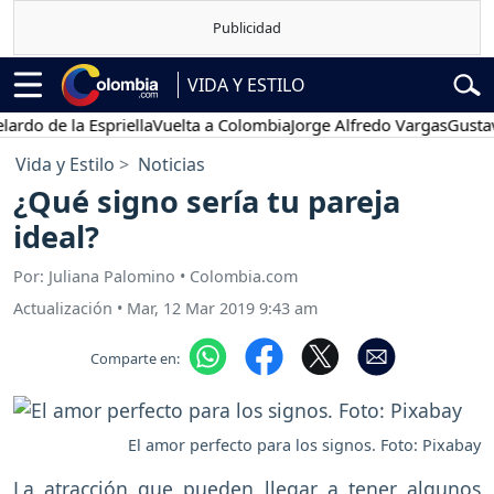
VIDA Y ESTILO
e la Espriella
Vuelta a Colombia
Jorge Alfredo Vargas
Gustavo Pet
Vida y Estilo
Noticias
¿Qué signo sería tu pareja
ideal?
Por: Juliana Palomino • Colombia.com
Actualización
•
Mar, 12 Mar 2019 9:43 am
Comparte en:
El amor perfecto para los signos. Foto: Pixabay
La atracción que pueden llegar a tener algunos