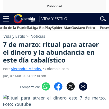
VIDA Y ESTILO
de la Espriella
Liga BetPlay
Spider-Man
Gustavo Petro
Posesión 
Vida y Estilo
Noticias
7 de marzo: ritual para atraer
el dinero y la abundancia en
este día cabalístico
Por:
Alexandra Méndez
• Colombia.com
Jue, 07 Mar 2024 11:30 am
Comparte en: