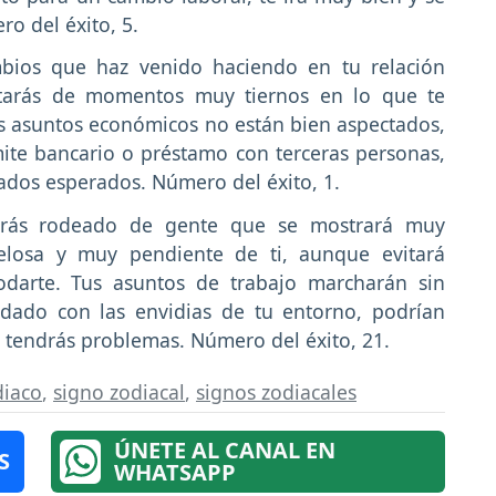
ro del éxito, 5.
ios que haz venido haciendo en tu relación
rutarás de momentos muy tiernos en lo que te
 asuntos económicos no están bien aspectados,
ite bancario o préstamo con terceras personas,
ltados esperados. Número del éxito, 1.
arás rodeado de gente que se mostrará muy
celosa y muy pendiente de ti, aunque evitará
odarte. Tus asuntos de trabajo marcharán sin
idado con las envidias de tu entorno, podrían
 no tendrás problemas. Número del éxito, 21.
diaco
,
signo zodiacal
,
signos zodiacales
ÚNETE AL CANAL EN
S
WHATSAPP