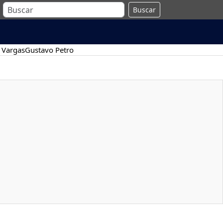
Buscar
 Vargas
Gustavo Petro