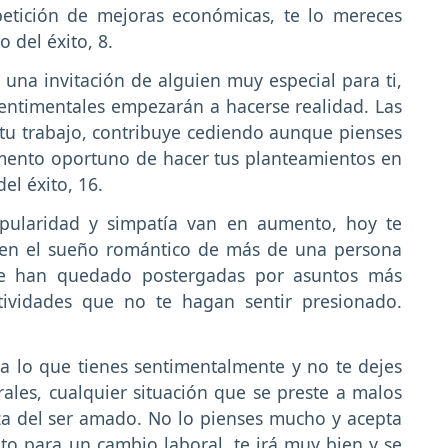
petición de mejoras económicas, te lo mereces
 del éxito, 8.
 una invitación de alguien muy especial para ti,
entimentales empezarán a hacerse realidad. Las
tu trabajo, contribuye cediendo aunque pienses
omento oportuno de hacer tus planteamientos en
del éxito, 16.
ularidad y simpatía van en aumento, hoy te
y en el sueño romántico de más de una persona
que han quedado postergadas por asuntos más
ctividades que no te hagan sentir presionado.
a lo que tienes sentimentalmente y no te dejes
rales, cualquier situación que se preste a malos
za del ser amado. No lo pienses mucho y acepta
o para un cambio laboral, te irá muy bien y se