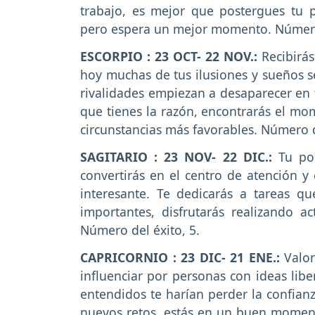
trabajo, es mejor que postergues tu 
pero espera un mejor momento. Número
ESCORPIO : 23 OCT- 22 NOV.:
Recibirás
hoy muchas de tus ilusiones y sueños s
rivalidades empiezan a desaparecer en 
que tienes la razón, encontrarás el m
circunstancias más favorables. Número 
SAGITARIO : 23 NOV- 22 DIC.:
Tu pop
convertirás en el centro de atención 
interesante. Te dedicarás a tareas 
importantes, disfrutarás realizando a
Número del éxito, 5.
CAPRICORNIO : 23 DIC- 21 ENE.:
Valor
influenciar por personas con ideas libe
entendidos te harían perder la confian
nuevos retos, estás en un buen moment