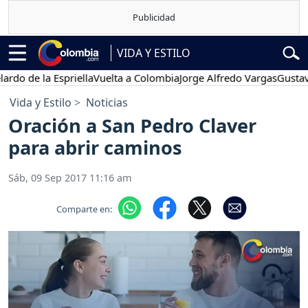
VIDA Y ESTILO
e la Espriella
Vuelta a Colombia
Jorge Alfredo Vargas
Gustavo Pet
Vida y Estilo
Noticias
Oración a San Pedro Claver
para abrir caminos
Sáb, 09 Sep 2017 11:16 am
Comparte en: