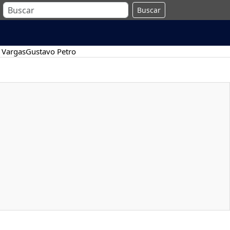
Buscar
 Vargas
Gustavo Petro