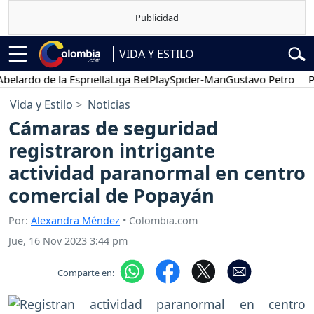
VIDA Y ESTILO
rdo de la Espriella
Liga BetPlay
Spider-Man
Gustavo Petro
Poses
Vida y Estilo
Noticias
Cámaras de seguridad
registraron intrigante
actividad paranormal en centro
comercial de Popayán
Por:
Alexandra Méndez
• Colombia.com
Jue, 16 Nov 2023 3:44 pm
Comparte en: