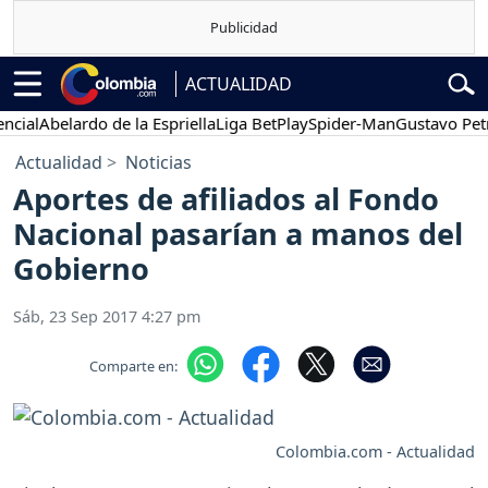
ACTUALIDAD
l
Abelardo de la Espriella
Liga BetPlay
Spider-Man
Gustavo Petro
Actualidad
Noticias
Aportes de afiliados al Fondo
Nacional pasarían a manos del
Gobierno
Sáb, 23 Sep 2017 4:27 pm
Comparte en:
Colombia.com - Actualidad