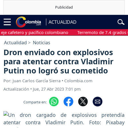
ACTUALIDAD
afetero y pacífico colombiano
Terremoto de 7.4 grados sacudi
Actualidad
Noticias
Dron enviado con explosivos
para atentar contra Vladimir
Putin no logró su cometido
Por: Juan Carlos García Sierra • Colombia.com
Actualización
•
Jue, 27 Abr 2023 7:01 pm
Comparte en: