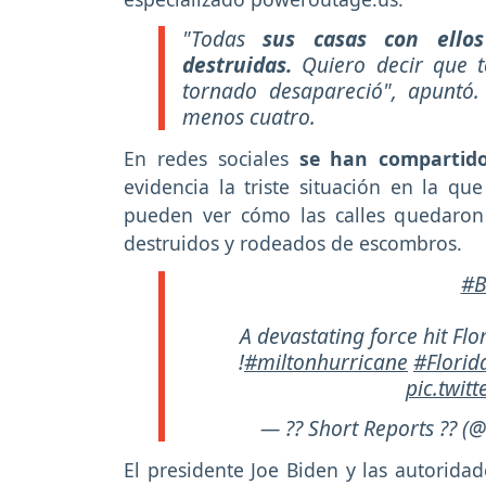
"Todas
sus casas con ellos 
destruidas.
Quiero decir que 
tornado desapareció", apuntó.
menos cuatro.
En redes sociales
se han compartido 
evidencia la triste situación en la q
pueden ver cómo las calles quedaro
destruidos y rodeados de escombros.
#B
A devastating force hit Fl
!
#miltonhurricane
#Florid
pic.twit
— ?? Short Reports ?? 
El presidente Joe Biden y las autoridad