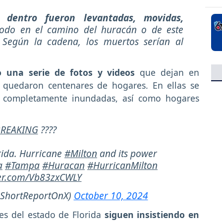
dentro fueron levantadas, movidas,
todo en el camino del huracán o de este
 Según la cadena, los muertos serían al
una serie de fotos y videos
que dejan en
ue quedaron centenares de hogares. En ellas se
n completamente inundadas, así como hogares
REAKING
????
orida. Hurricane
#Milton
and its power
a
#Tampa
#Huracan
#HurricanMilton
ter.com/Vb83zxCWLY
(@ShortReportOnX)
October 10, 2024
es del estado de Florida
siguen insistiendo en