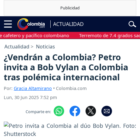
ACTUALIDAD
tero y pacífico colombiano
Terremoto de 7.4 grados sacudió C
Actualidad
Noticias
¿Vendrán a Colombia? Petro
invita a Bob Vylan a Colombia
tras polémica internacional
Por:
Gracia Altamirano
• Colombia.com
Lun, 30 Jun 2025 7:52 pm
Comparte en: