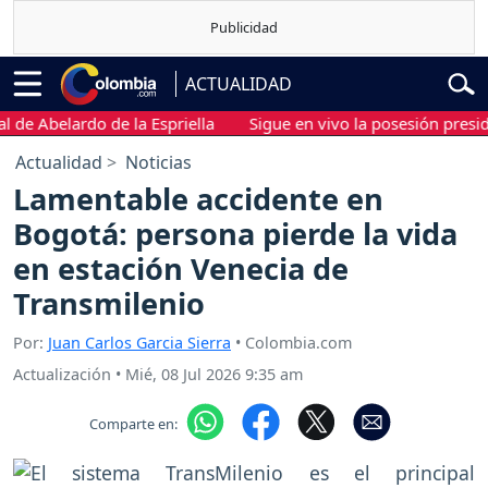
ACTUALIDAD
Abelardo de la Espriella
Sigue en vivo la posesión presidencia
Actualidad
Noticias
Lamentable accidente en
Bogotá: persona pierde la vida
en estación Venecia de
Transmilenio
Por:
Juan Carlos Garcia Sierra
• Colombia.com
Actualización
•
Mié, 08 Jul 2026 9:35 am
Comparte en: