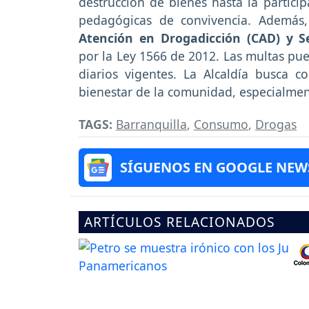
destrucción de bienes hasta la partici
pedagógicas de convivencia. Además
Atención en Drogadicción (CAD) y 
por la Ley 1566 de 2012. Las multas pue
diarios vigentes. La Alcaldía busca c
bienestar de la comunidad, especialmen
TAGS:
Barranquilla
,
Consumo
,
Drogas
SÍGUENOS EN GOOGLE NEW
ARTÍCULOS RELACIONADOS