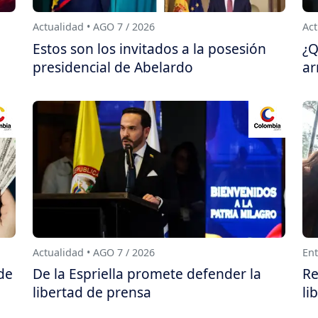
Actualidad • AGO 7 / 2026
Act
Estos son los invitados a la posesión
¿Q
presidencial de Abelardo
ar
Actualidad • AGO 7 / 2026
Ent
de
De la Espriella promete defender la
Re
libertad de prensa
li