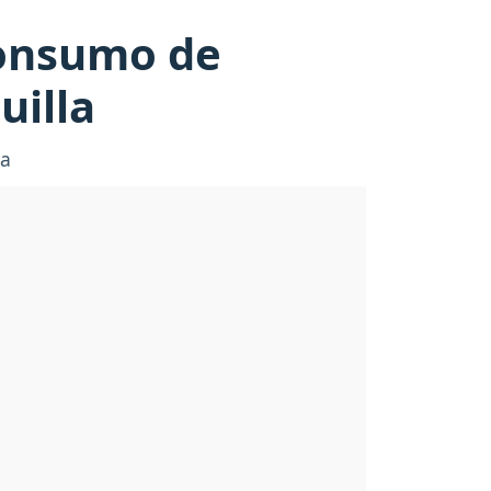
 consumo de
uilla
la