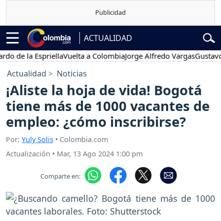
ACTUALIDAD
e la Espriella
Vuelta a Colombia
Jorge Alfredo Vargas
Gustavo Pet
Actualidad
Noticias
¡Aliste la hoja de vida! Bogotá
tiene más de 1000 vacantes de
empleo: ¿cómo inscribirse?
Por:
Yuly Solis
• Colombia.com
Actualización
•
Mar, 13 Ago 2024 1:00 pm
Comparte en: