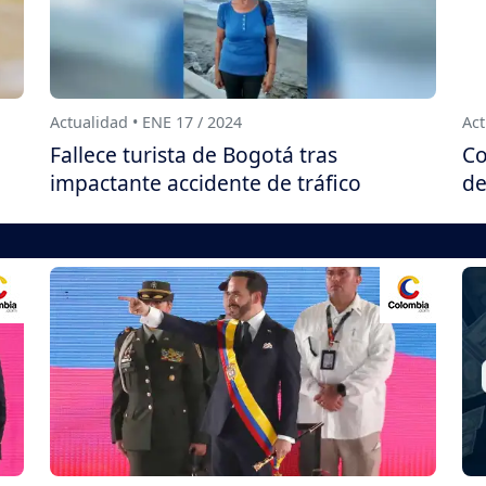
Actualidad • ENE 17 / 2024
Act
Fallece turista de Bogotá tras
Co
impactante accidente de tráfico
de