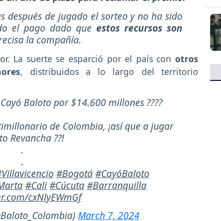
as después de jugado el sorteo y no ha sido
tado el pago dado que
estos recursos son
precisa la compañía.
r. La suerte se esparció por el país con
otros
ores
, distribuidos a lo largo del territorio
! Cayó Baloto por $14.600 millones ????
timillonario de Colombia, ¡así que a jugar
to Revancha ??!
.
.
Villavicencio
#Bogotá
#CayóBaloto
Marta
#Cali
#Cúcuta
#Barranquilla
ter.com/cxNlyEWmGf
@Baloto_Colombia)
March 7, 2024