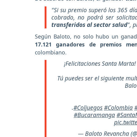
"Si su premio superó los 365 dí
cobrado, no podrá ser solici
transferidos al sector salud
", 
Según Baloto, no solo hubo un ganado
17.121 ganadores de premios men
colombiano.
¡Felicitaciones Santa Marta
Tú puedes ser el siguiente mul
Balo
.
#Coljuegos
#Colombia
#
#Bucaramanga
#Santa
pic.twit
— Baloto Revancha (