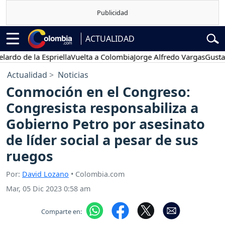
ACTUALIDAD
 de la Espriella
Vuelta a Colombia
Jorge Alfredo Vargas
Gustavo Pe
Actualidad
Noticias
Conmoción en el Congreso:
Congresista responsabiliza a
Gobierno Petro por asesinato
de líder social a pesar de sus
ruegos
Por:
David Lozano
• Colombia.com
Mar, 05 Dic 2023 0:58 am
Comparte en: