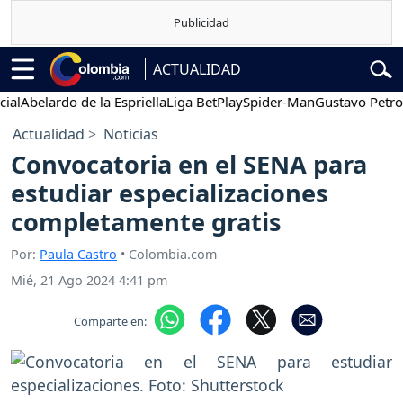
ACTUALIDAD
belardo de la Espriella
Liga BetPlay
Spider-Man
Gustavo Petro
P
Actualidad
Noticias
Convocatoria en el SENA para
estudiar especializaciones
completamente gratis
Por:
Paula Castro
• Colombia.com
Mié, 21 Ago 2024 4:41 pm
Comparte en: