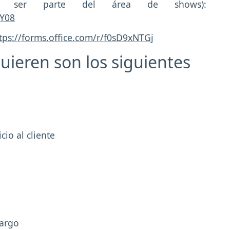
para ser parte del área de shows):
MY08
tps://forms.office.com/r/f0sD9xNTGj
quieren son los siguientes
cio al cliente
cargo