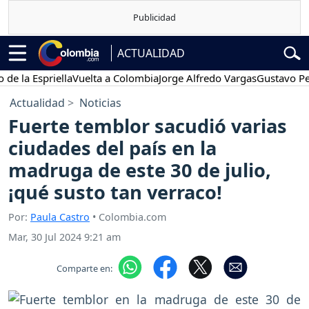
ACTUALIDAD
 Espriella
Vuelta a Colombia
Jorge Alfredo Vargas
Gustavo Petro
Actualidad
Noticias
Fuerte temblor sacudió varias
ciudades del país en la
madruga de este 30 de julio,
¡qué susto tan verraco!
Por:
Paula Castro
• Colombia.com
Mar, 30 Jul 2024 9:21 am
Comparte en: