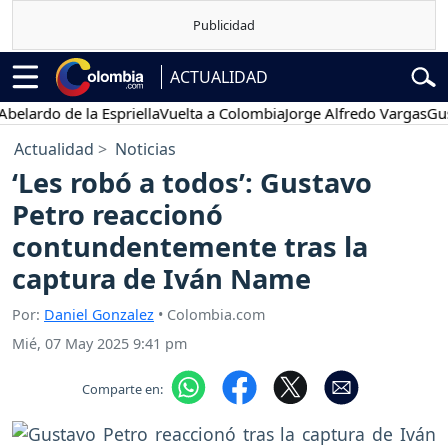
ACTUALIDAD
rdo de la Espriella
Vuelta a Colombia
Jorge Alfredo Vargas
Gustavo
Actualidad
Noticias
‘Les robó a todos’: Gustavo
Petro reaccionó
contundentemente tras la
captura de Iván Name
Por:
Daniel Gonzalez
• Colombia.com
Mié, 07 May 2025 9:41 pm
Comparte en: