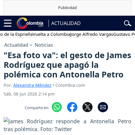
ACTUALIDAD
la Espriella
Vuelta a Colombia
Jorge Alfredo Vargas
Gustavo Petro
Actualidad
Noticias
"Esa foto va": el gesto de James
Rodríguez que apagó la
polémica con Antonella Petro
Por:
Alexandra Méndez
• Colombia.com
Sáb, 06 Jun 2026 2:14 pm
Comparte en: