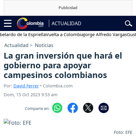
ACTUALIDAD
do de la Espriella
Vuelta a Colombia
Jorge Alfredo Vargas
Gustavo 
Actualidad
Noticias
La gran inversión que hará el
gobierno para apoyar
campesinos colombianos
Por:
David Ferrer
• Colombia.com
Dom, 15 Oct 2023 9:53 am
Comparte en:
Foto: EFE