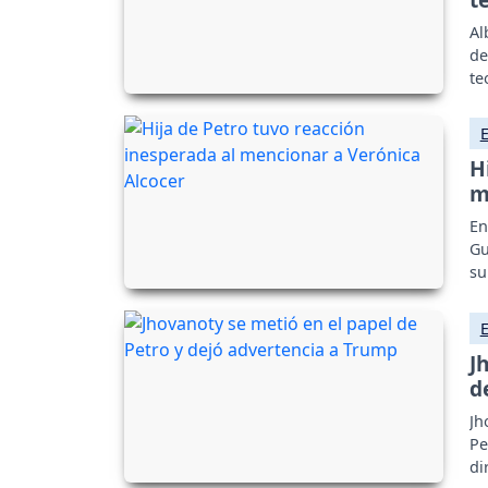
Al
de
te
H
m
En
Gu
su
J
d
Jh
Pe
di