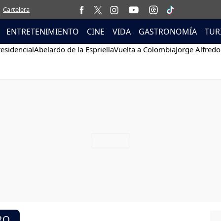
Cartelera
ENTRETENIMIENTO
CINE
VIDA
GASTRONOMÍA
TUR
esidencial
Abelardo de la Espriella
Vuelta a Colombia
Jorge Alfredo
RO