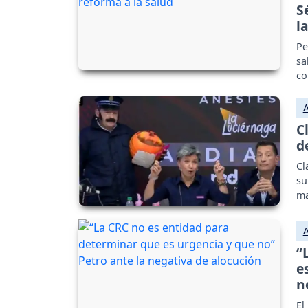
S
l
Pe
sa
co
C
d
Cl
su
ma
“
e
n
El