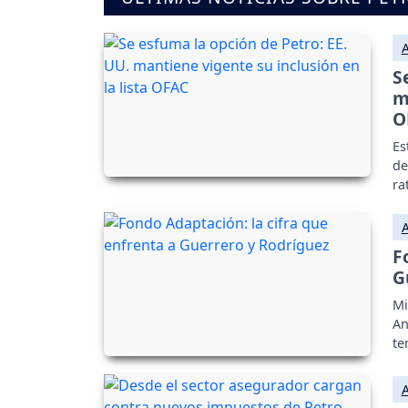
S
m
O
Es
de
ra
F
G
Mi
An
te