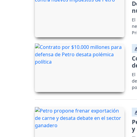
D
n
El
ne
Pr
C
d
El
de
po
P
y