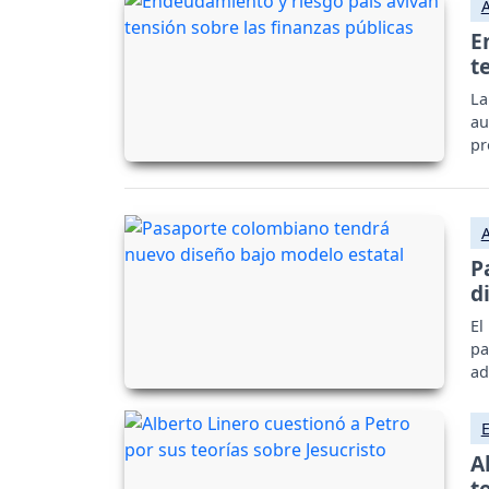
E
t
La
au
pr
P
d
El
pa
ad
A
t