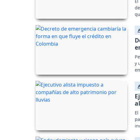
El
de
qu
D
e
Pe
y 
em
E
a
El
pa
in