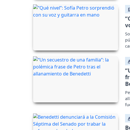
“
v
So
pú
ca
“
f
B
Pe
al
fu
B