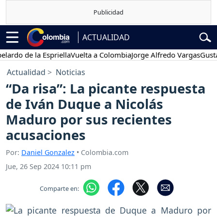
ACTUALIDAD
 de la Espriella
Vuelta a Colombia
Jorge Alfredo Vargas
Gustavo Pe
Actualidad
Noticias
“Da risa”: La picante respuesta
de Iván Duque a Nicolás
Maduro por sus recientes
acusaciones
Por:
Daniel Gonzalez
• Colombia.com
Jue, 26 Sep 2024 10:11 pm
Comparte en: