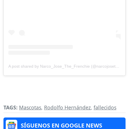
A post shared by Narco_Jose_The_Frenchie (@narcojosethefrenchie)
TAGS:
Mascotas
,
Rodolfo Hernández
,
fallecidos
SÍGUENOS EN GOOGLE NEWS