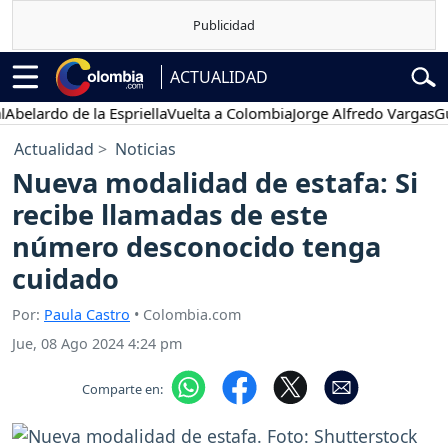
ACTUALIDAD
ardo de la Espriella
Vuelta a Colombia
Jorge Alfredo Vargas
Gustav
Actualidad
Noticias
Nueva modalidad de estafa: Si
recibe llamadas de este
número desconocido tenga
cuidado
Por:
Paula Castro
• Colombia.com
Jue, 08 Ago 2024 4:24 pm
Comparte en: