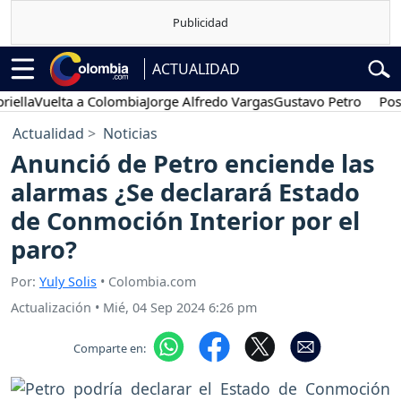
ACTUALIDAD
Vuelta a Colombia
Jorge Alfredo Vargas
Gustavo Petro
Posesión 
Actualidad
Noticias
Anunció de Petro enciende las
alarmas ¿Se declarará Estado
de Conmoción Interior por el
paro?
Por:
Yuly Solis
• Colombia.com
Actualización
•
Mié, 04 Sep 2024 6:26 pm
Comparte en: