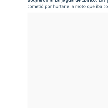
Boquerón a La Jagua de Ibirico.
Las p
cometió por hurtarle la moto que iba 