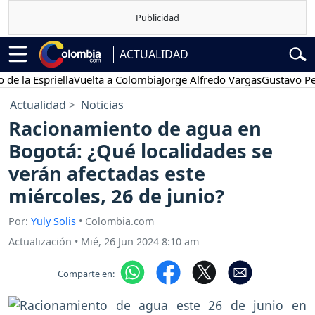
ACTUALIDAD
 Espriella
Vuelta a Colombia
Jorge Alfredo Vargas
Gustavo Petro
Actualidad
Noticias
Racionamiento de agua en
Bogotá: ¿Qué localidades se
verán afectadas este
miércoles, 26 de junio?
Por:
Yuly Solis
• Colombia.com
Actualización
•
Mié, 26 Jun 2024 8:10 am
Comparte en: