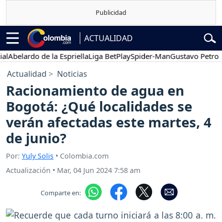
ACTUALIDAD
elardo de la Espriella
Liga BetPlay
Spider-Man
Gustavo Petro
Po
Actualidad
Noticias
Racionamiento de agua en
Bogotá: ¿Qué localidades se
verán afectadas este martes, 4
de junio?
Por:
Yuly Solis
• Colombia.com
Actualización
•
Mar, 04 Jun 2024 7:58 am
Comparte en: