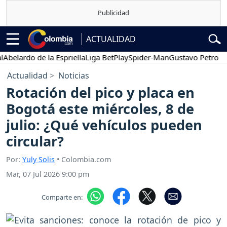
ACTUALIDAD
lardo de la Espriella
Liga BetPlay
Spider-Man
Gustavo Petro
Pose
Actualidad
Noticias
Rotación del pico y placa en
Bogotá este miércoles, 8 de
julio: ¿Qué vehículos pueden
circular?
Por:
Yuly Solis
• Colombia.com
Mar, 07 Jul 2026 9:00 pm
Comparte en: