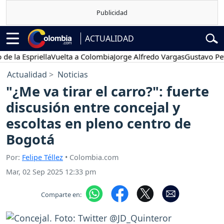
ACTUALIDAD
Espriella
Vuelta a Colombia
Jorge Alfredo Vargas
Gustavo Petro
Actualidad
Noticias
"¿Me va tirar el carro?": fuerte
discusión entre concejal y
escoltas en pleno centro de
Bogotá
Por:
Felipe Téllez
• Colombia.com
Mar, 02 Sep 2025 12:33 pm
Comparte en: