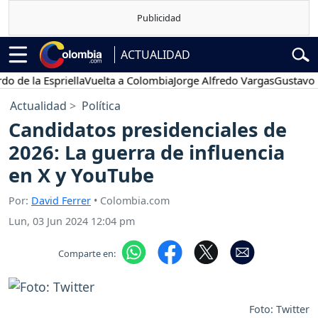
ACTUALIDAD
 la Espriella
Vuelta a Colombia
Jorge Alfredo Vargas
Gustavo Petr
Actualidad
Política
Candidatos presidenciales de
2026: La guerra de influencia
en X y YouTube
Por:
David Ferrer
• Colombia.com
Lun, 03 Jun 2024 12:04 pm
Comparte en:
Foto: Twitter