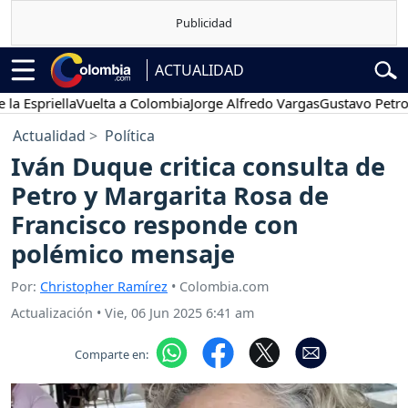
ACTUALIDAD
riella
Vuelta a Colombia
Jorge Alfredo Vargas
Gustavo Petro
Pos
Actualidad
Política
Iván Duque critica consulta de
Petro y Margarita Rosa de
Francisco responde con
polémico mensaje
Por:
Christopher Ramírez
• Colombia.com
Actualización
•
Vie, 06 Jun 2025 6:41 am
Comparte en: