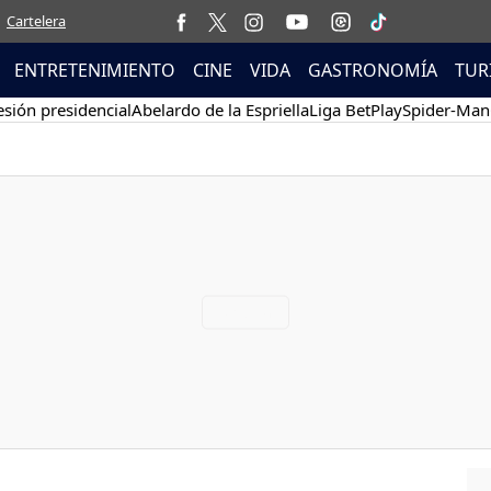
Cartelera
ENTRETENIMIENTO
CINE
VIDA
GASTRONOMÍA
TUR
sión presidencial
Abelardo de la Espriella
Liga BetPlay
Spider-Man