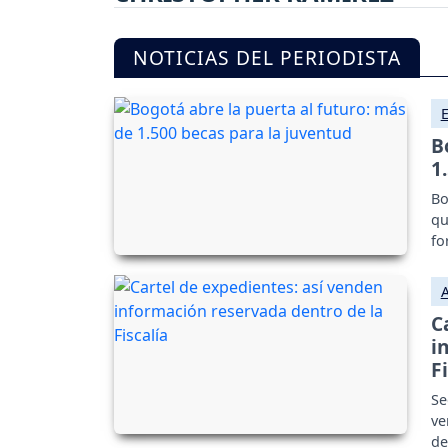
NOTICIAS DEL PERIODISTA
B
1
Bo
qu
fo
C
i
F
Se
ve
de