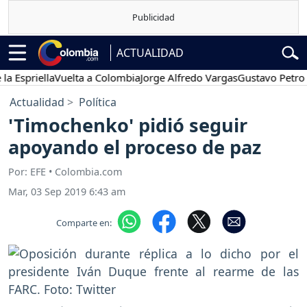
ACTUALIDAD
riella
Vuelta a Colombia
Jorge Alfredo Vargas
Gustavo Petro
Pos
Actualidad
Política
'Timochenko' pidió seguir
apoyando el proceso de paz
Por: EFE • Colombia.com
Mar, 03 Sep 2019 6:43 am
Comparte en: