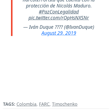
protección de Nicolás Maduro.
#PazConLegalidad
pic.twitter.com/rOpHsNXSNr
— Iván Duque ???? (@IvanDuque)
August 29, 2019
TAGS:
Colombia
,
FARC
,
Timochenko