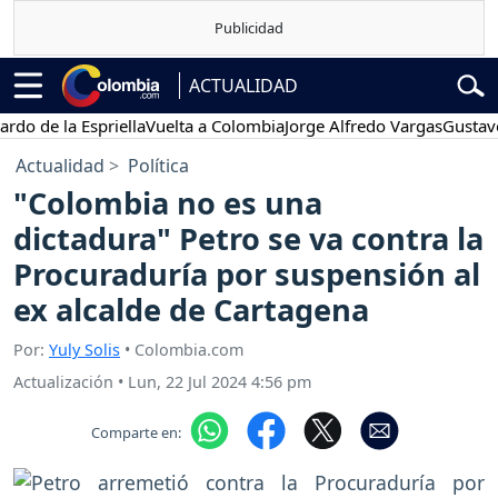
ACTUALIDAD
e la Espriella
Vuelta a Colombia
Jorge Alfredo Vargas
Gustavo Petr
Actualidad
Política
"Colombia no es una
dictadura" Petro se va contra la
Procuraduría por suspensión al
ex alcalde de Cartagena
Por:
Yuly Solis
• Colombia.com
Actualización
•
Lun, 22 Jul 2024 4:56 pm
Comparte en: